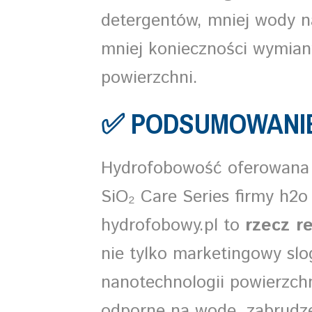
detergentów, mniej wody n
mniej konieczności wymian
powierzchni.
✅ PODSUMOWANI
Hydrofobowość oferowana 
SiO₂ Care Series firmy h2
hydrofobowy.pl to
rzecz r
nie tylko marketingowy slo
nanotechnologii powierzchn
odporne na wodę, zabrudze