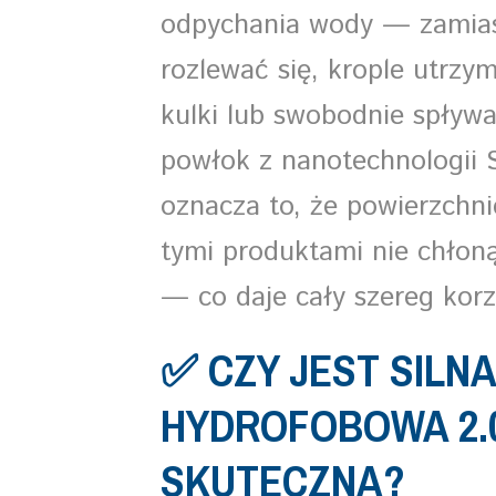
odpychania wody — zamias
rozlewać się, krople utrzym
kulki lub swobodnie spływ
powłok z nanotechnologii 
oznacza to, że powierzchn
tymi produktami nie chłoną
— co daje cały szereg kor
✅ CZY JEST SILN
HYDROFOBOWA 2.0
SKUTECZNA?