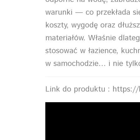
warunki — co przekłada si
koszty, wygodę oraz dłużs
materiałów. Właśnie dlateg
stosować w łazience, kuchn
w samochodzie… i nie tylk
Link do produktu :
https:/