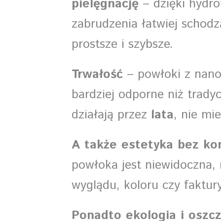
pielęgnację
– dzięki hydr
zabrudzenia łatwiej schodzą
prostsze i szybsze.
Trwałość
– powłoki z nano
bardziej odporne niż trady
działają przez
lata
, nie mie
A także estetyka bez k
powłoka jest niewidoczna, 
wyglądu, koloru czy faktur
Ponadto ekologia i oszc