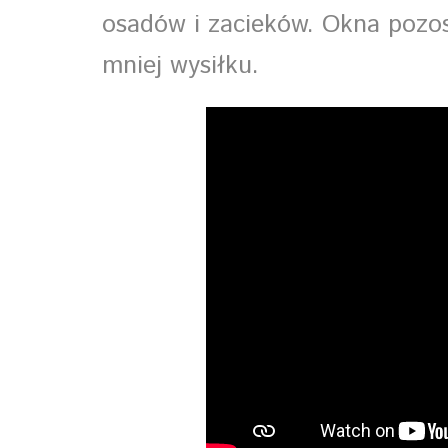
osadów i zacieków. Okna pozos
mniej wysiłku.