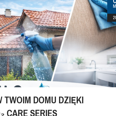
M
2
 TWOIM DOMU DZIĘKI
₂ CARE SERIES