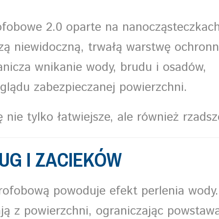
ofobowe 2.0 oparte na nanocząsteczkac
rzą niewidoczną, trwałą warstwę ochron
nicza wnikanie wody, brudu i osadów,
yglądu zabezpieczanej powierzchni.
 nie tylko łatwiejsze, ale również rzadsz
UG I ZACIEKÓW
rofobową powoduje efekt perlenia wody.
ają z powierzchni, ograniczając powstaw