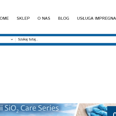
OME
SKLEP
O NAS
BLOG
USŁUGA IMPREGNA
CATEGORY : BUTÓW
Home
Impregnat do butów zamszowych
butów