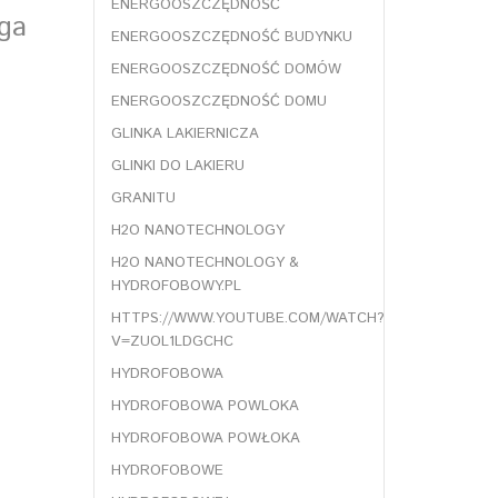
ENERGOOSZCZĘDNOŚĆ
aga
ENERGOOSZCZĘDNOŚĆ BUDYNKU
ENERGOOSZCZĘDNOŚĆ DOMÓW
ENERGOOSZCZĘDNOŚĆ DOMU
GLINKA LAKIERNICZA
GLINKI DO LAKIERU
GRANITU
H2O NANOTECHNOLOGY
H2O NANOTECHNOLOGY &
HYDROFOBOWY.PL
HTTPS://WWW.YOUTUBE.COM/WATCH?
V=ZUOL1LDGCHC
HYDROFOBOWA
HYDROFOBOWA POWLOKA
HYDROFOBOWA POWŁOKA
HYDROFOBOWE