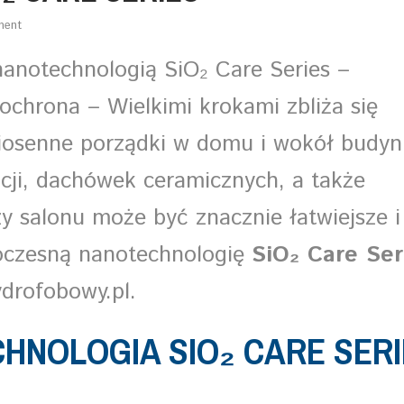
ment
anotechnologią SiO₂ Care Series –
 ochrona – Wielkimi krokami zbliża się
wiosenne porządki w domu i wokół budyn
acji, dachówek ceramicznych, a także
zy salonu może być znacznie łatwiejsze i
owoczesną nanotechnologię
SiO₂ Care Ser
drofobowy.pl.
HNOLOGIA SIO₂ CARE SER