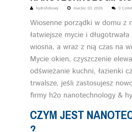
hydrofobowy
marzec 03, 2026
0 Com
Wiosenne porządki w domu z n
łatwiejsze mycie i długotrwała
wiosna, a wraz z nią czas na 
Mycie okien, czyszczenie elew
odświeżanie kuchni, łazienki c
trwalsze, jeśli zastosujesz n
firmy h2o nanotechnology & hy
CZYM JEST NANOTEC
?